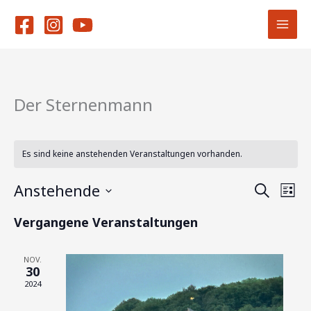
Zum
Inhalt
springen
Der Sternenmann
Es sind keine anstehenden Veranstaltungen vorhanden.
Anstehende
Veranstaltu
Vera
Suche
Liste
Suche
Ansi
Datum
Vergangene Veranstaltungen
und
Navi
wählen.
Ansichten,
Navigation
NOV.
30
2024