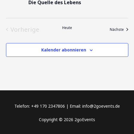
Die Quelle des Lebens
Heute
Vorherige
Veran
Nächste
Veranstaltungen
Kalender abonnieren
Telefon: +49 170 2347806 | Email: info@2goevents.de
Copyright © 2026 2goEvents