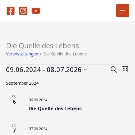
Zum
Inhalt
springen
Die Quelle des Lebens
Veranstaltungen
Veranstaltungen
Die Quelle des Lebens
09.06.2024
 - 
08.07.2026
Veranstaltu
Vera
Suche
Liste
Suche
Ansi
Datum
September 2024
und
Navi
wählen.
Ansichten,
FR.
Navigation
06.09.2024
6
Die Quelle des Lebens
SA.
07.09.2024
7